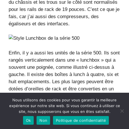
du châssis et les trous sur le côté sont normalisés
pour les rails de rack de 19 pouces. C’est ce que je
fais, car j’ai aussi des compresseurs, des
égaliseurs et des interfaces.
Enfin, il y a aussi les unités de la série 500. Ils sont
rangés verticalement dans une « lunchbox » qui a
souvent une poignée, comme illustré ci-dessus à
gauche. Il existe des boîtes à lunch à quatre, six et
huit emplacements. Les plus larges peuvent être
dotées d’oreilles de rack et être converties en un
style de montage en rack.
Nous utilisons des cookies pour vous garantir la meilleure
expérience sur notre site web. Si vous continuez à utiliser ce
Les modèles de la série 500 sont intéressants car
site, nous supposerons que vous en êtes satisfait.
ils sont moins chers, mais seulement après avoir
Ok
Non
Politique de confidentialité
payé une lunchbox. Ils sont moins chers parce