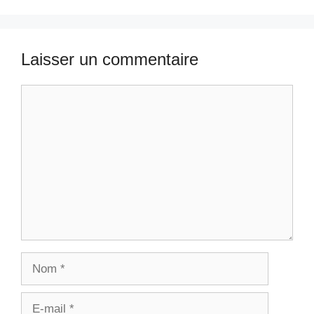
Laisser un commentaire
Commentaire
Nom
E-