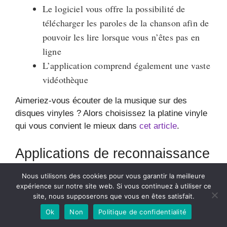
Le logiciel vous offre la possibilité de
télécharger les paroles de la chanson afin de
pouvoir les lire lorsque vous n’êtes pas en
ligne
L’application comprend également une vaste
vidéothèque
Aimeriez-vous écouter de la musique sur des
disques vinyles ? Alors choisissez la platine vinyle
qui vous convient le mieux dans
cet article
.
Applications de reconnaissance
musicale en ligne
Nous utilisons des cookies pour vous garantir la meilleure
expérience sur notre site web. Si vous continuez à utiliser ce
Grâce à la technologie moderne, il est toujours
site, nous supposerons que vous en êtes satisfait.
possible de trouver le nom d’une chanson en se
Ok
Non
Politique de confidentialité
basant sur les mélodies, les paroles, les airs, etc.