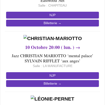
Eastwood 5tet
Salle : CHAPITEAU
NJP
Billetterie →
10
Octobre 20
:00 ( lun. ) →
Jazz CHRISTIAN MARIOTTO ‘mental palace’
SYLVAIN RIFFLET ‘aux anges’
Salle : LA MANUFACTURE
NJP
Billetterie →