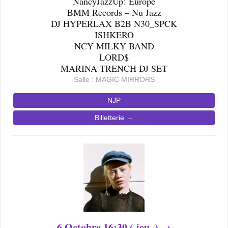
NancyJazzUp! Europe
BMM Records – Nu Jazz
DJ HYPERLAX B2B N30_SPCK
ISHKERO
NCY MILKY BAND
LORD$
MARINA TRENCH DJ SET
Salle : MAGIC MIRRORS
NJP
Billetterie →
6
Octobre
16
:30 ( jeu. ) →