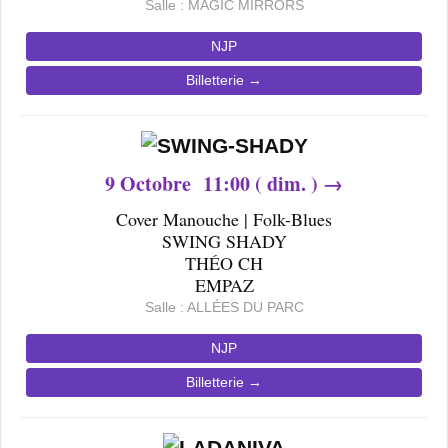
Salle : MAGIC MIRRORS
NJP
Billetterie →
9
Octobre
11
:00 ( dim. ) →
Cover Manouche | Folk-Blues
SWING SHADY
THÉO CH
EMPAZ
Salle : ALLÉES DU PARC
NJP
Billetterie →