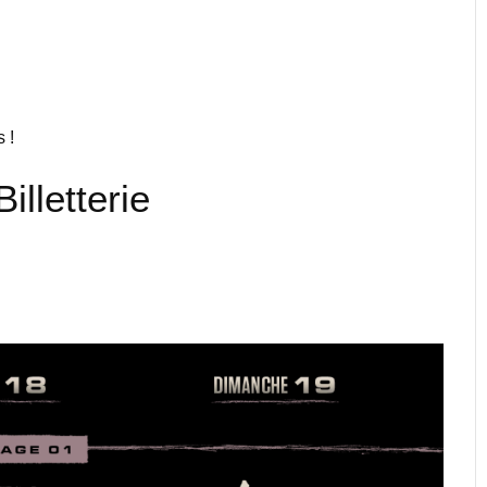
 !
illetterie