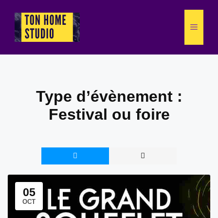
Aller
au
Menu
contenu
Type d’évènement :
Festival ou foire
05
OCT