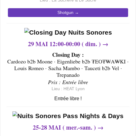
Shotgun →
29 MAI 12:00-00:00 ( dim. ) →
Closing Day :
Cardozo b2b Moone · Eigenliebe b2b ₮EO₮₩A₩KI ·
Louis Romeo · Sacha Mambo · Tauceti b2b Vel ·
Trepanado
Prix : Entrée libre
Lieu : HEAT Lyon
Entrée libre !
25-28 MAI ( mer.-sam. ) →