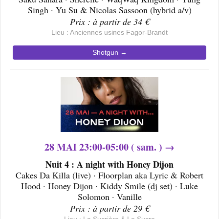
Singh · Yu Su & Nicolas Sassoon (hybrid a/v)
Prix : à partir de 34 €
Lieu : Anciennes usines Fagor-Brandt
Shotgun →
28 MAI 23:00-05:00 ( sam. ) →
Nuit 4 : A night with Honey Dijon
Cakes Da Killa (live) · Floorplan aka Lyric & Robert
Hood · Honey Dijon · Kiddy Smile (dj set) · Luke
Solomon · Vanille
Prix : à partir de 29 €
Lieu : La Sucrière & Le Sucre