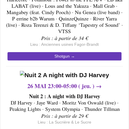
LABAT (live) · Lous and the Yakuza · Mall Grab ·
Mangabey (feat. Cindy Pooch) · Nu Genea (live band) ·
P errine b2b Warum · QuinzeQuinze · River Yarra
(live) · Roza Terenzi & D. Tiffany ‘Tapestry of Sound’ ·
VTSS
Prix : à partir de 34 €
Lieu : Anciennes usines Fagor-Brandt
Shotgun →
26 MAI 23:00-05:00 ( jeu. ) →
Nuit 2 : A night with DJ Harvey
DJ Harvey · Jaye Ward · Moritz Von Oswald (live) ·
Peaking Lights · System Olympia · Thunder Tillman
Prix : à partir de 29 €
Lieu : La Sucrière & Le Sucre