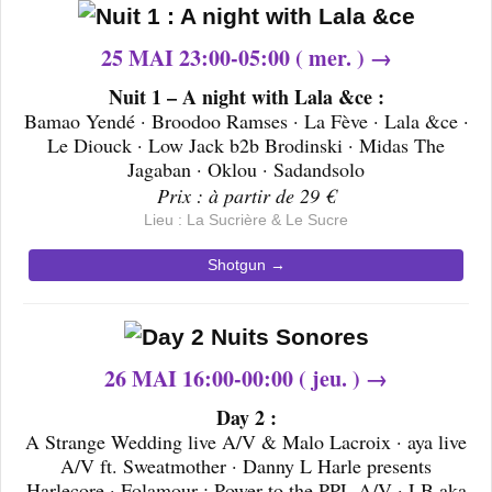
25 MAI 23:00-05:00 ( mer. ) →
Nuit 1 – A night with Lala &ce :
Bamao Yendé · Broodoo Ramses · La Fève · Lala &ce ·
Le Diouck · Low Jack b2b Brodinski · Midas The
Jagaban · Oklou · Sadandsolo
Prix : à partir de 29 €
Lieu : La Sucrière & Le Sucre
Shotgun →
26 MAI 16:00-00:00 ( jeu. ) →
Day 2 :
A Strange Wedding live A/V & Malo Lacroix · aya live
A/V ft. Sweatmother · Danny L Harle presents
Harlecore · Folamour : Power to the PPL A/V · LB aka