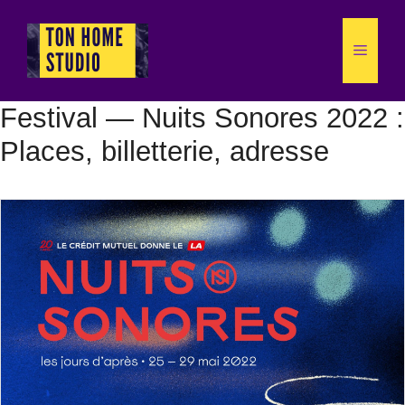
Aller
au
Menu
contenu
Festival — Nuits Sonores 2022 :
Places, billetterie, adresse