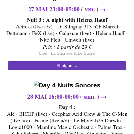
27 MAI 23:00-05:00 ( ven. ) →
Nuit 3 : A night with Helena Hauff
Actress (live a/v) · DJ Stingray 313 b2b Marcel
Dettmann · F#X (live) · Galaxian (live) · Helena Hauff ·
Nite Fleit · Umwelt (live)
Prix : à partir de 29 €
Lieu : La Sucrière & Le Sucre
Shotgun →
28 MAI 16:00-00:00 ( sam. ) →
Day 4 :
Alé · BICEP (live) · Ceephax Acid Crew & The C-Men
(live a/v) · Fasme (live a/v) · Le Motel b2b Darwin ·
Logic1000 · Mainline Magic Orchestra · Palms Trax ·
Saku Sahara · Sherelle · WaqWaq Kingdom · Yung