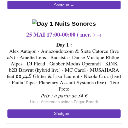
Shotgun →
25 MAI 17:00-00:00 ( mer. ) →
Day 1 :
Alex Autajon · Amazondotcom & Siete Catorce (live
a/v) · Amelie Lens · Badsista · Danse Musique Rhône-
Alpes · DJ Plead · Gabber Modus Operandi · KiNK
b2B Bawrut (hybrid live) · MC Carol · MUSAHARA
feat گليثر٥٥ Glitter & Lisa Laurent · Nicola Cruz (live)
· Paula Tape · Planetary Assault Systems (live) · Teto
Preto
Prix : à partir de 34 €
Lieu : Anciennes usines Fagor-Brandt
Shotgun →