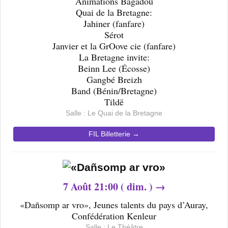
Animations Bagadoù
Quai de la Bretagne:
Jahiner (fanfare)
Sérot
Janvier et la GrOove cie (fanfare)
La Bretagne invite:
Beinn Lee (Écosse)
Gangbé Breizh
Band (Bénin/Bretagne)
Tildē
Salle :
Le Quai de la Bretagne
FIL Billetterie →
7
Août 21
:00 ( dim. ) →
«Dañsomp ar vro», Jeunes talents du pays d’Auray,
Confédération Kenleur
Salle : Le Théâtre