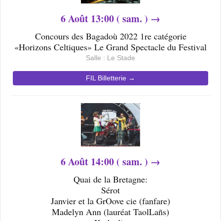
6
Août 13
:00 ( sam. ) →
Concours des Bagadoù 2022 1re catégorie
«Horizons Celtiques» Le Grand Spectacle du Festival
Salle : Le Stade
FIL Billetterie →
6
Août 14
:00 ( sam. ) →
Quai de la Bretagne:
Sérot
Janvier et la GrOove cie (fanfare)
Madelyn Ann (lauréat TaolLañs)