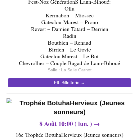
Fest-Noz GénérationS Lann-Bihoué:
Ollu
Kermabon – Miossec
Gateclou-Marest – Prono
Revest – Damien Tatard – Derrien
Radin
Boutbien – Renaud
Birrien – Le Govic
Gateclou Marest – Le Bot
Chevrollier – Couple Bagad de Lann-Bihoué
Salle : La Salle Carnot
FIL Billetterie →
8
Août 10
:00 ( lun. ) →
16e Trophée BotuhaHervieux (Jeunes sonneurs)