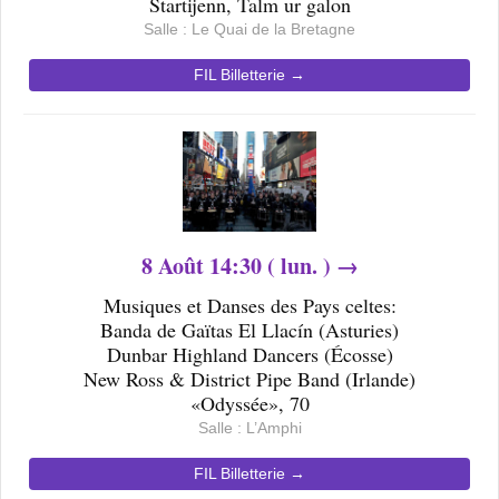
Startijenn, Talm ur galon
Salle : Le Quai de la Bretagne
FIL Billetterie →
8
Août 14
:30 ( lun. ) →
Musiques et Danses des Pays celtes:
Banda de Gaïtas El Llacín (Asturies)
Dunbar Highland Dancers (Écosse)
New Ross & District Pipe Band (Irlande)
«Odyssée», 70
Salle : L’Amphi
FIL Billetterie →