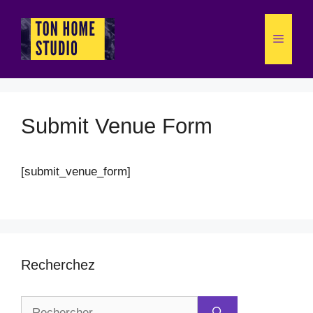
Aller
au
Menu
contenu
Submit Venue Form
[submit_venue_form]
Recherchez
Rechercher :